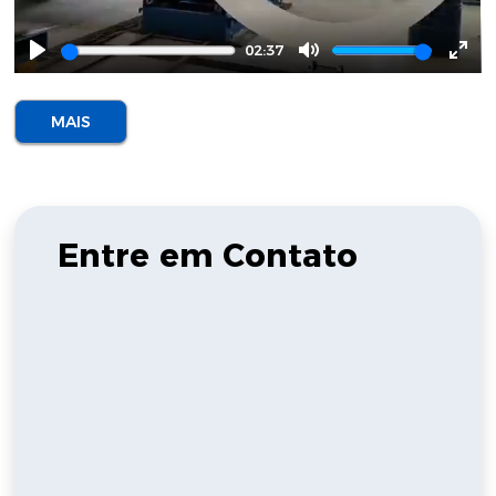
02:37
Play
Mute
Ente
full
MAIS
Entre em Contato