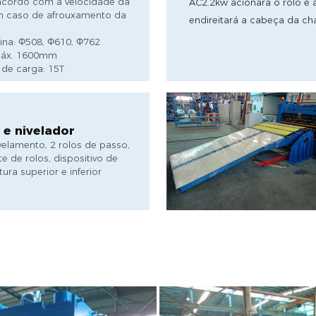
acordo com a velocidade da
AC2.2kw acionará o rolo e a
m caso de afrouxamento da
endireitará a cabeça da cha
na: Φ508, Φ610, Φ762
 Máx. 1600mm
de carga: 15T
 e nivelador
velamento, 2 rolos de passo,
e de rolos, dispositivo de
ura superior e inferior