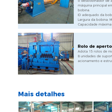
o desbobinador de 
máquina principal e
bobina.
ID adequado da bobi
Largura da bobina:
Capacidade máxima 
Rolo de aperto
Adota 15 rolos de ni
8 unidades de suport
acionamento e estrut
Mais detalhes