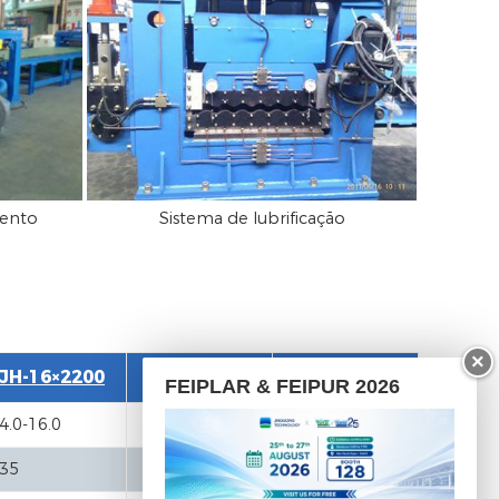
mento
Sistema de lubrificação
×
JH-16×2200
JH-20×2200
JH-30×2200
FEIPLAR & FEIPUR 2026
4.0-16.0
5.0-20
7.5-30
35
40
40