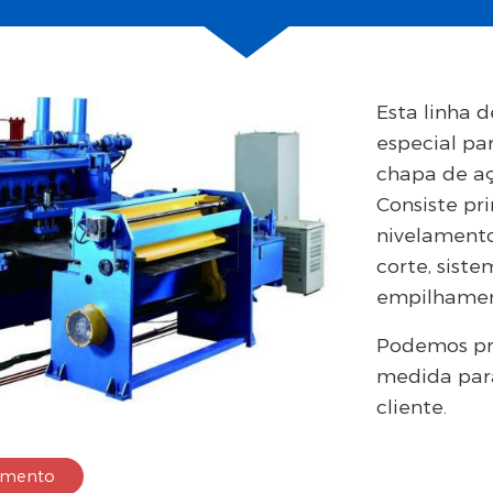
Esta linha 
especial par
chapa de aç
Consiste pr
nivelamento
corte, sist
empilhament
Podemos pro
medida para
cliente.
amento