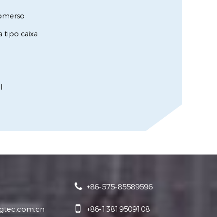
ubmerso
 tipo caixa
l
+86-575-85589596
jgtec.com.cn
+86-13819509108