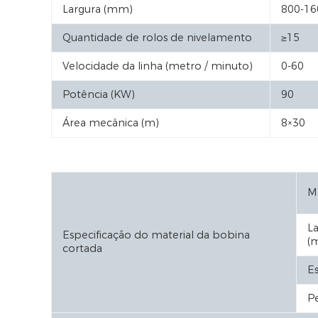
Largura (mm)
800-16
Quantidade de rolos de nivelamento
≥15
Velocidade da linha (metro / minuto)
0-60
Potência (KW)
90
Área mecânica (m)
8×30
Ma
L
Especificação do material da bobina
(
cortada
E
P