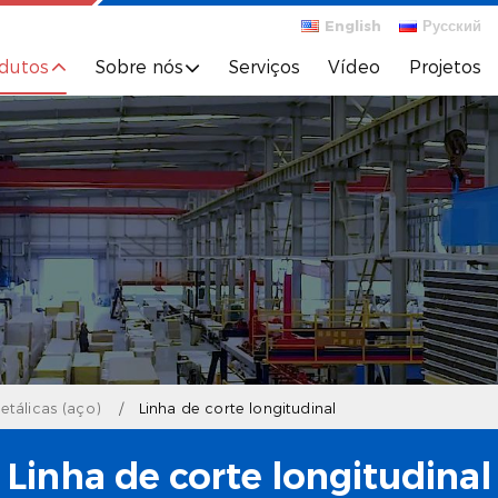
English
Русский
dutos
Sobre nós
Serviços
Vídeo
Projetos
etálicas (aço)
Linha de corte longitudinal
Linha de corte longitudinal