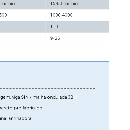
 m/min
15-60 m/min
500
1000-4000
110
9×26
agem: viga SIN / malha ondulada JBH
creto pré-fabricado
uina laminadora