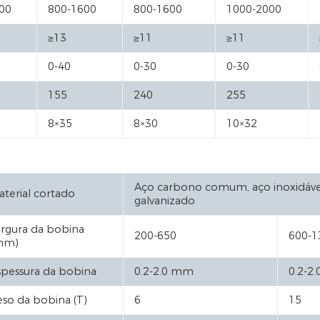
00
800-1600
800-1600
1000-2000
≥13
≥11
≥11
0-40
0-30
0-30
155
240
255
8×35
8×30
10×32
Aço carbono comum, aço inoxidável
terial cortado
galvanizado
argura da bobina
200-650
600-1
mm)
spessura da bobina
0.2-2.0 mm
0.2-2
eso da bobina (T)
6
15