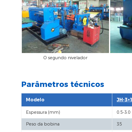
O segundo nivelador
Parâmetros técnicos
Modelo
JH-3×
Espessura (mm)
0.5-3.0
Peso da bobina
35