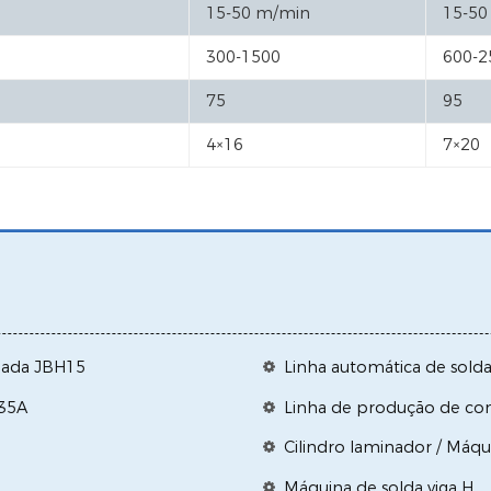
15-50 m/min
15-50
300-1500
600-2
75
95
4×16
7×20
ugada JBH15
Linha automática de sold
H35A
Linha de produção de con
Cilindro laminador / Máq
Máquina de solda viga H