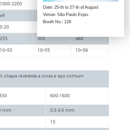
1000-2200
1000-2200
1000-2200
Date: 25-th to 27-th of August
Venue: São Paulo Expo.
≥9
≥9
≥9
Booth No.: 128
0-20
0-20
0-20
255
305
460
10×53
10×55
10×56
, chapa revestida a cores e aço comum
350
600-1600
.0 mm
0.3-3.0 mm
15