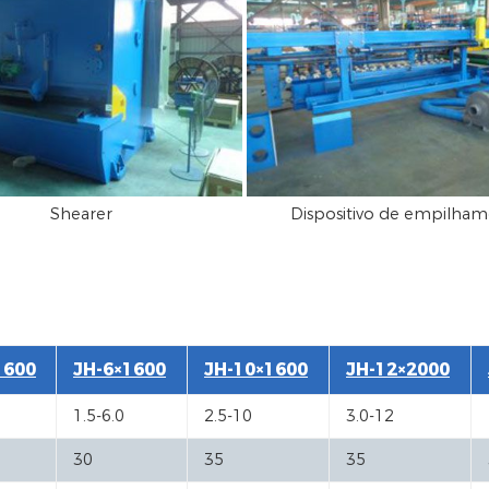
Shearer
Dispositivo de empilha
1600
JH-6×1600
JH-10×1600
JH-12×2000
1.5-6.0
2.5-10
3.0-12
30
35
35