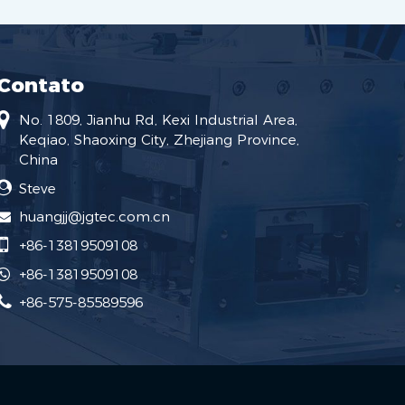
Contato
No. 1809, Jianhu Rd, Kexi Industrial Area,
Keqiao, Shaoxing City, Zhejiang Province,
China
Steve
huangjj@jgtec.com.cn
+86-13819509108
+86-13819509108
+86-575-85589596