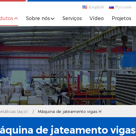
English
Русский
dutos
Sobre nós
Serviços
Vídeo
Projetos
etálicas (aço)
Máquina de jateamento vigas H
áquina de jateamento vigas