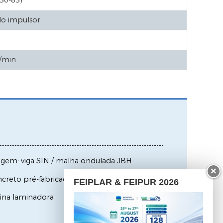
30-83)
o impulsor
/min
agem: viga SIN / malha ondulada JBH
×
creto pré-fabricado
FEIPLAR & FEIPUR 2026
uina laminadora