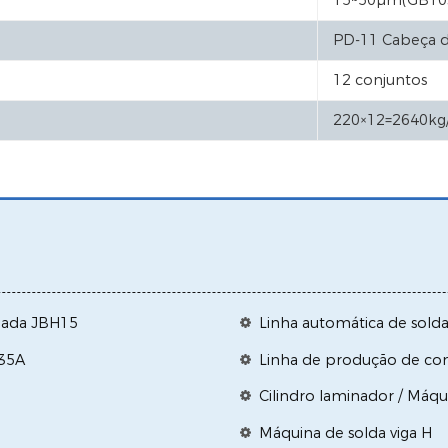
15~50µm(GB10
PD-11 Cabeça d
12 conjuntos
220×12=2640kg
ugada JBH15
Linha automática de sold
H35A
Linha de produção de con
Cilindro laminador / Máq
Máquina de solda viga H