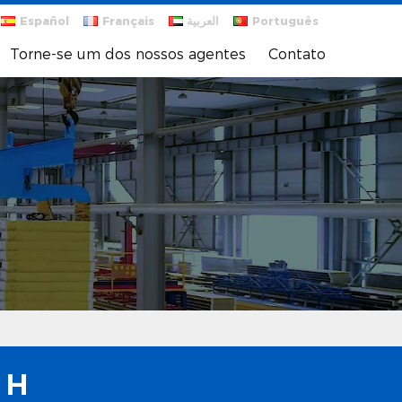
Español
Français
العربية
Português
Torne-se um dos nossos agentes
Contato
 H