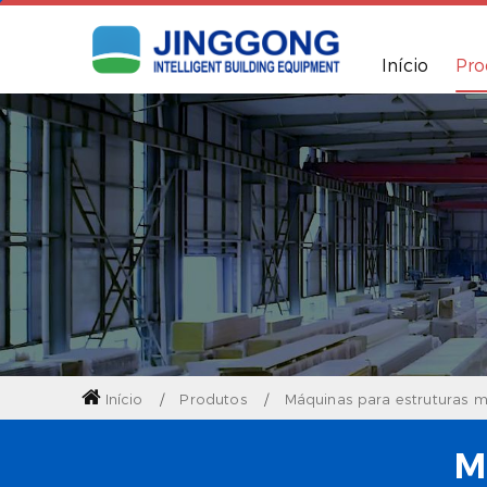
Início
Pro
Início
Produtos
Máquinas para estruturas m
M