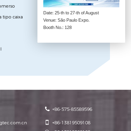
ubmerso
Date: 25-th to 27-th of August
 tipo caixa
Venue: São Paulo Expo.
Booth No.: 128
l
+86-575-85589596
jgtec.com.cn
+86-13819509108