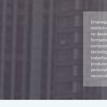
Emprega
institut
no dese
formador
compost
tecnolog
trabalha
produtos
persona
necessid