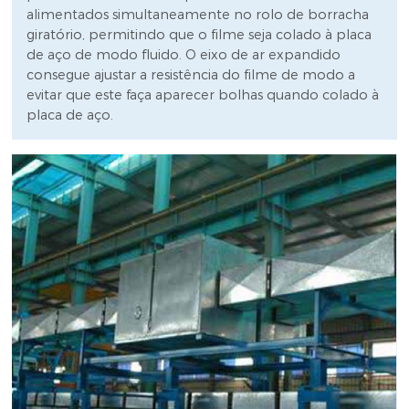
alimentados simultaneamente no rolo de borracha
giratório, permitindo que o filme seja colado à placa
de aço de modo fluido. O eixo de ar expandido
consegue ajustar a resistência do filme de modo a
evitar que este faça aparecer bolhas quando colado à
placa de aço.