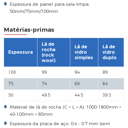
Espessura de painel para sala limpa:
50mm/75mm/100mm
Matérias-primas
Lã de
Lã de
Lã de
rocha
Espessura
vidro
vidro
(rock
simples
duplo
wool)
100
99
94
89
75
74
69
64
50
49.5
44.5
39.5
Material de lã de rocha (C × L × A): 1000-1800mm ×
40-100mm × 85mm
Espessura da placa de aço: 0.4 - 0.7 mm (sem