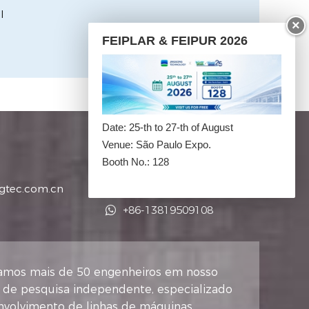
l
×
FEIPLAR & FEIPUR 2026
Date: 25-th to 27-th of August
Venue: São Paulo Expo.
+86-575-85589596
Booth No.: 128
jgtec.com.cn
+86-13819509108
+86-13819509108
mos mais de 50 engenheiros em nosso
o de pesquisa independente, especializado
nvolvimento de linhas de máquinas