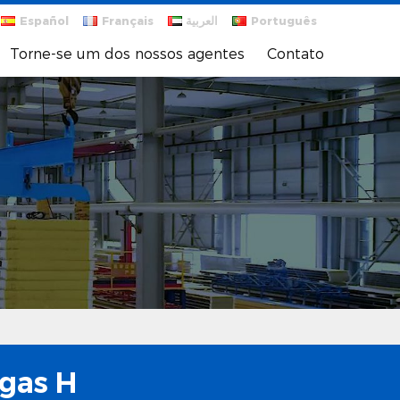
Español
Français
العربية
Português
Torne-se um dos nossos agentes
Contato
gas H