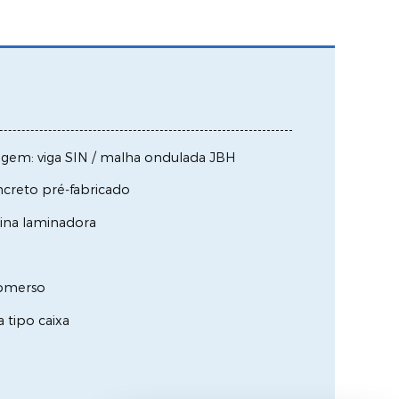
agem: viga SIN / malha ondulada JBH
creto pré-fabricado
uina laminadora
ubmerso
 tipo caixa