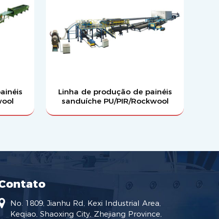
ainéis
Linha de produção de painéis
wool
sanduíche PU/PIR/Rockwool
Contato
No. 1809, Jianhu Rd, Kexi Industrial Area,
Keqiao, Shaoxing City, Zhejiang Province,