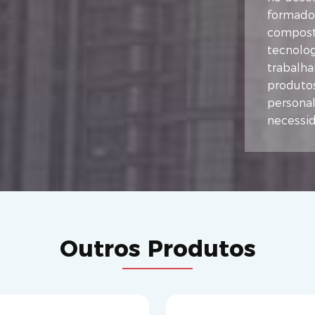
formador
compost
tecnolog
trabalha
produtos
persona
necessid
Outros Produtos