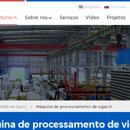
English
Русский
dutos
Sobre nós
Serviços
Vídeo
Projetos
etálicas (aço)
Máquina de processamento de vigas H
ina de processamento de vi