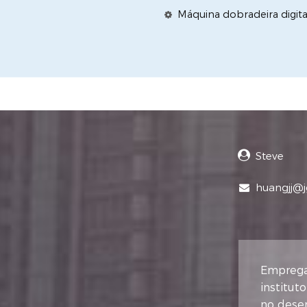
Máquina dobradeira digita
Steve
huangjj@
Emprega
institut
no dese