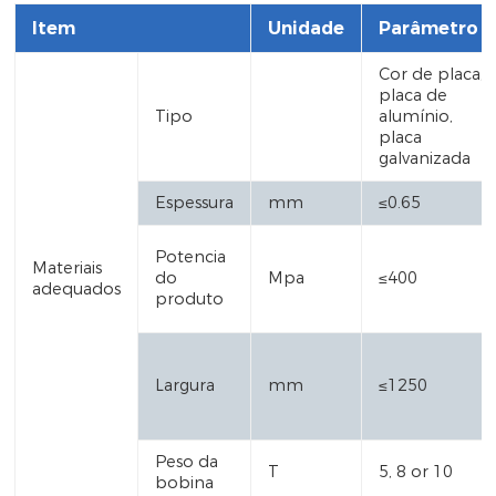
Item
Unidade
Parâmetro
Cor de placa,
placa de
Tipo
alumínio,
placa
galvanizada
Espessura
mm
≤0.65
Potencia
Materiais
do
Mpa
≤400
adequados
produto
Largura
mm
≤1250
Peso da
T
5, 8 or 10
bobina