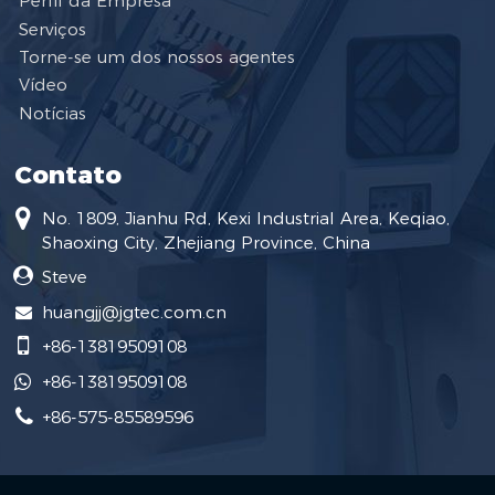
Perfil da Empresa
Serviços
Torne-se um dos nossos agentes
Vídeo
Notícias
Contato
No. 1809, Jianhu Rd, Kexi Industrial Area, Keqiao,
Shaoxing City, Zhejiang Province, China
Steve
huangjj@jgtec.com.cn
+86-13819509108
+86-13819509108
+86-575-85589596