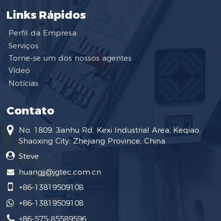
Links Rápidos
Perfil da Empresa
Serviços
Torne-se um dos nossos agentes
Vídeo
Notícias
Contato
No. 1809, Jianhu Rd, Kexi Industrial Area, Keqiao,
Shaoxing City, Zhejiang Province, China
Steve
huangjj@jgtec.com.cn
+86-13819509108
+86-13819509108
+86-575-85589596