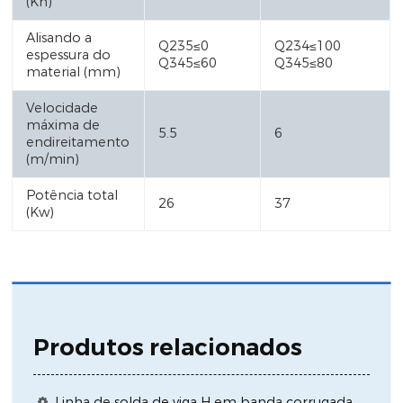
(Kn)
Alisando a
Q235≤0
Q234≤100
espessura do
Q345≤60
Q345≤80
material (mm)
Velocidade
máxima de
5.5
6
endireitamento
(m/min)
Potência total
26
37
(Kw)
Produtos relacionados
Linha de solda de viga H em banda corrugada