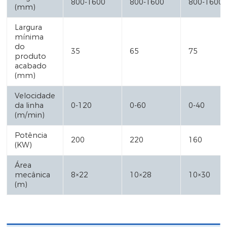
800-1600
800-1600
800-1600
(mm)
Largura
mínima
do
35
65
75
produto
acabado
(mm)
Velocidade
da linha
0-120
0-60
0-40
(m/min)
Potência
200
220
160
(KW)
Área
mecânica
8×22
10×28
10×30
(m)