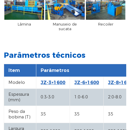
Lâmina
Manuseio de
Recoiler
sucata
Parâmetros técnicos
Item
Parâmetros
Modelo
JZ-3×1600
JZ-6×1600
JZ-8×160
Espessura
0.3-3.0
1.0-6.0
2.0-8.0
(mm)
Peso da
35
35
35
bobina (T)
Largura