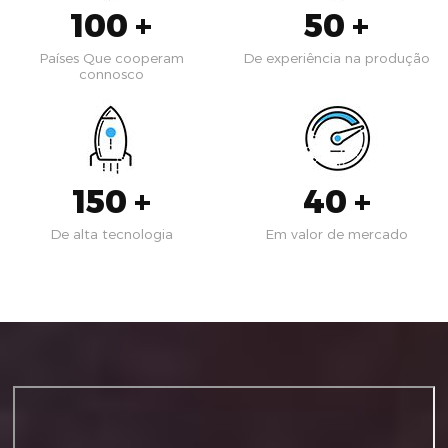
100
+
50
+
Países Que cooperam
De experiência na produção
connosco
150
+
40
+
De alta tecnologia
Em valor de mercado