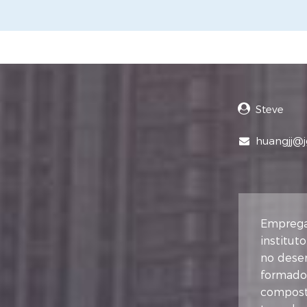
Steve
huangjj@
Emprega
institut
no dese
formador
compost