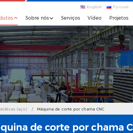
English
Русский
dutos
Sobre nós
Serviços
Vídeo
Projetos
etálicas (aço)
Máquina de corte por chama CNC
quina de corte por chama 