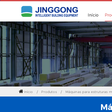
Início
Pro
Início
Produtos
Máquinas para estruturas m
Má