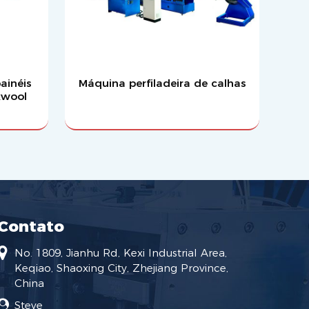
ainéis
Máquina perfiladeira de calhas
kwool
Contato
No. 1809, Jianhu Rd, Kexi Industrial Area,
Keqiao, Shaoxing City, Zhejiang Province,
China
Steve