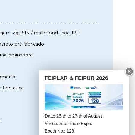
agem: viga SIN / malha ondulada JBH
creto pré-fabricado
uina laminadora
×
ubmerso
FEIPLAR & FEIPUR 2026
 tipo caixa
Date: 25-th to 27-th of August
l
Venue: São Paulo Expo.
Booth No.: 128