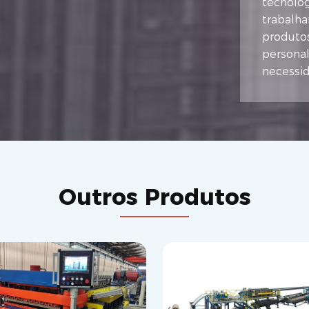
tecnolog
trabalha
produtos
persona
necessid
Outros Produtos