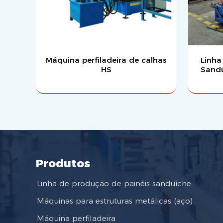
Máquina perfiladeira de calhas
Linha
HS
Sandu
Produtos
Linha de produção de painéis sanduíche
Máquinas para estruturas metálicas (aço)
Máquina perfiladeira