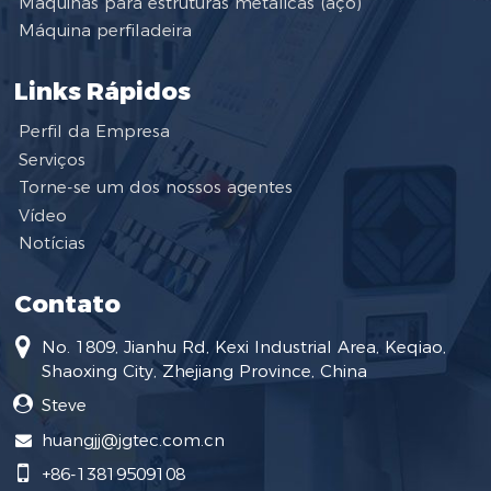
Máquinas para estruturas metálicas (aço)
Máquina perfiladeira
Links Rápidos
Perfil da Empresa
Serviços
Torne-se um dos nossos agentes
Vídeo
Notícias
Contato
No. 1809, Jianhu Rd, Kexi Industrial Area, Keqiao,
Shaoxing City, Zhejiang Province, China
Steve
huangjj@jgtec.com.cn
+86-13819509108