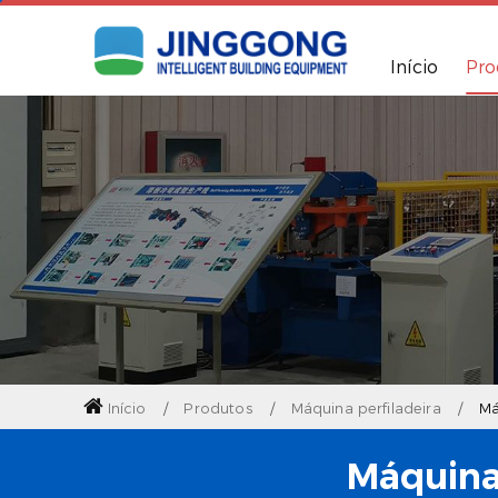
Início
Pro
Início
Produtos
Máquina perfiladeira
Má
Máquina 