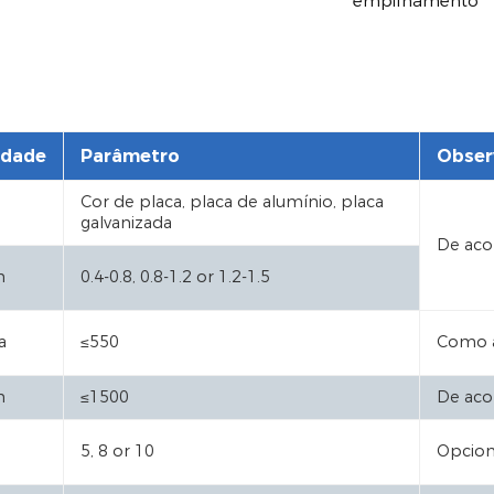
empilhamento
idade
Parâmetro
Obser
Cor de placa, placa de alumínio, placa
galvanizada
De aco
m
0.4-0.8, 0.8-1.2 or 1.2-1.5
a
≤550
Como
m
≤1500
De acor
5, 8 or 10
Opcion