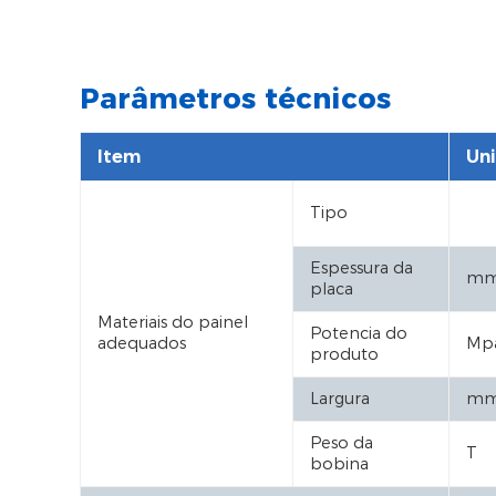
Parâmetros técnicos
Item
Un
Tipo
Espessura da
m
placa
Materiais do painel
Potencia do
adequados
Mp
produto
Largura
m
Peso da
T
bobina