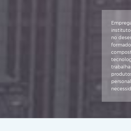
Emprega
institut
no dese
formador
compost
tecnolog
trabalha
produtos
persona
necessid