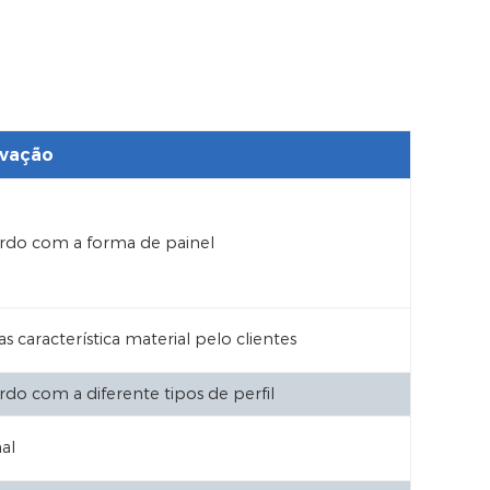
vação
rdo com a forma de painel
as característica material pelo clientes
do com a diferente tipos de perfil
al