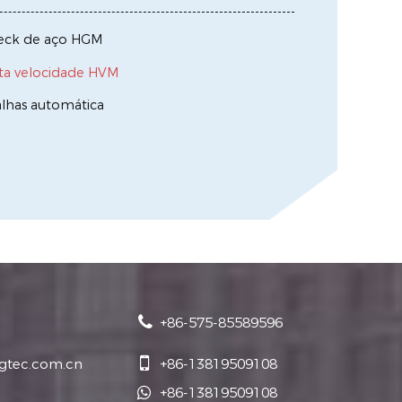
deck de aço HGM
lta velocidade HVM
alhas automática
+86-575-85589596
jgtec.com.cn
+86-13819509108
+86-13819509108