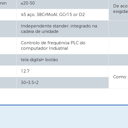
min
≤20-50
De aco
exigida
45 aço, 38CrMoAl, GCr15 or D2
Independente stander, integrado na
cadeia de unidade
Controlo de frequência PLC do
computador Industrial
tela digital+ botão
12.7
Como
30×3.5×2