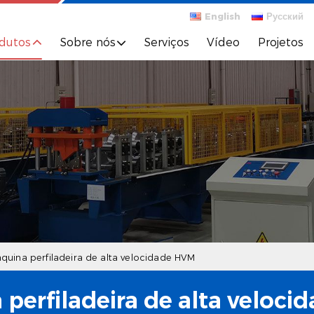
English
Русский
dutos
Sobre nós
Serviços
Vídeo
Projetos
quina perfiladeira de alta velocidade HVM
perfiladeira de alta veloc