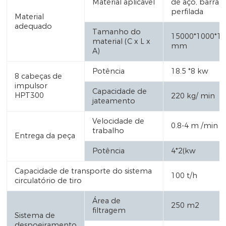
Material aplicável
de aço, barra
perfilada
Material
adequado
Tamanho do
15000*1000*1
material (C x L x
mm
A)
Potência
18.5 *8 kw
8 cabeças de
impulsor
Capacidade de
HPT300
220 kg/ min
jateamento
Velocidade de
0.8-4 m /min
trabalho
Entrega da peça
Potência
4*2(kw
Capacidade de transporte do sistema
100 t/h
circulatório de tiro
Área de
250 m2
filtragem
Sistema de
despoeiramento