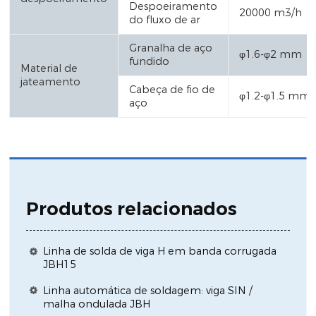
Despoeiramento
20000 m3/h
do fluxo de ar
Granalha de aço
φ1.6-φ2 mm
fundido
Material de
jateamento
Cabeça de fio de
φ1.2-φ1.5 mm
aço
Produtos relacionados
Linha de solda de viga H em banda corrugada
JBH15
Linha automática de soldagem: viga SIN /
malha ondulada JBH