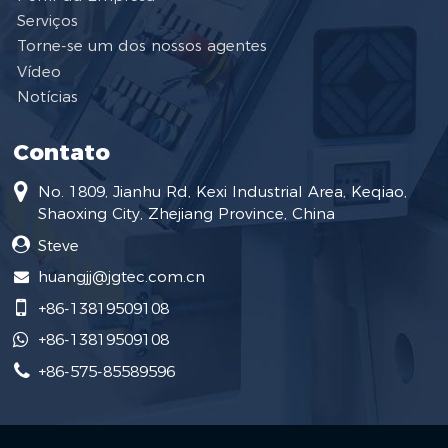
Serviços
Torne-se um dos nossos agentes
Vídeo
Notícias
Contato
No. 1809, Jianhu Rd, Kexi Industrial Area, Keqiao,
Shaoxing City, Zhejiang Province, China
Steve
huangjj@jgtec.com.cn
+86-13819509108
+86-13819509108
+86-575-85589596