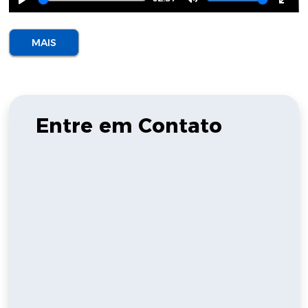
Play
Mute
Ente
full
MAIS
Entre em Contato