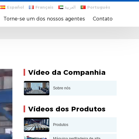
Español
Français
العربية
Português
Torne-se um dos nossos agentes
Contato
Vídeo da Companhia
Sobre nós
Vídeos dos Produtos
Produtos
Máquina perfiladeira de alta