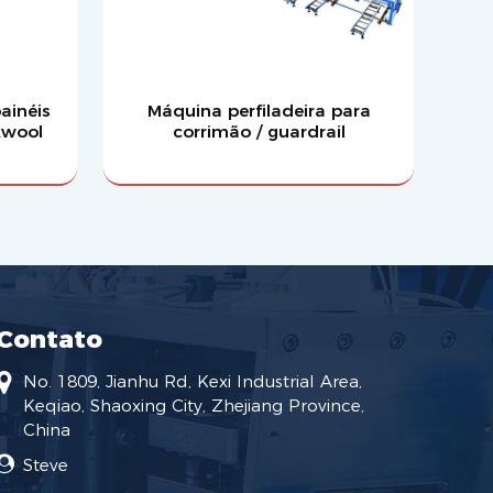
ainéis
Máquina perfiladeira para
kwool
corrimão / guardrail
Contato
No. 1809, Jianhu Rd, Kexi Industrial Area,
Keqiao, Shaoxing City, Zhejiang Province,
China
Steve