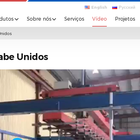
English
Русский
dutos
Sobre nós
Serviços
Vídeo
Projetos
Unidos
abe Unidos