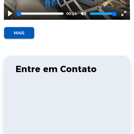
00:24
Play
Mute
Ente
full
MAIS
Entre em Contato