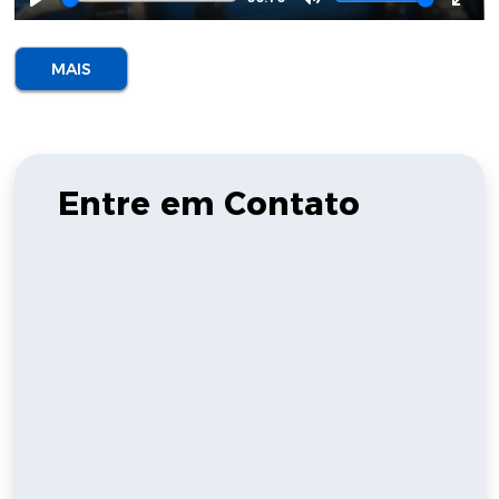
Play
Mute
Ente
full
MAIS
Entre em Contato