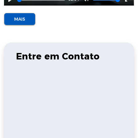
Play
Mute
Ente
full
MAIS
Entre em Contato