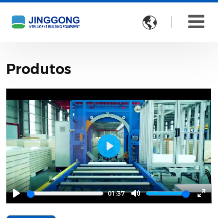

Produtos
Play
01:37
Play
Mute
Ente
full