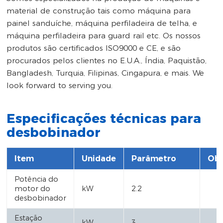
material de construção tais como máquina para
painel sanduíche, máquina perfiladeira de telha, e
máquina perfiladeira para guard rail etc. Os nossos
produtos são certificados ISO9000 e CE, e são
procurados pelos clientes no E.U.A., Índia, Paquistão,
Bangladesh, Turquia, Filipinas, Cingapura, e mais. We
look forward to serving you.
Especificações técnicas para
desbobinador
Item
Unidade
Parâmetro
Obs
Potência do
motor do
kW
2.2
desbobinador
Estação
kW
3