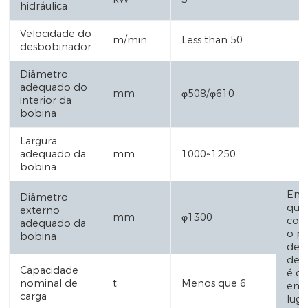
hidráulica
Velocidade do
m/min
Less than 50
desbobinador
Diâmetro
adequado do
mm
φ508/φ610
interior da
bobina
Largura
adequado da
mm
1000~1250
bobina
Em 
Diâmetro
qua
externo
mm
φ1300
cont
adequado da
o p
bobina
de
des
Capacidade
é c
nominal de
t
Menos que 6
em 
carga
luga